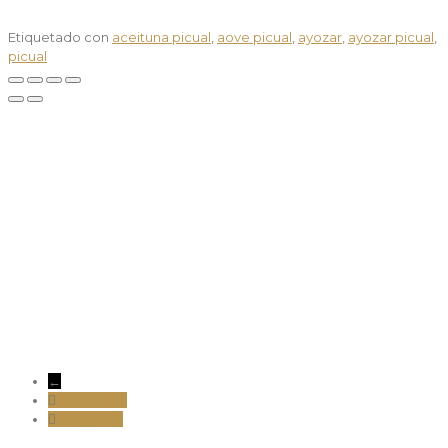
Etiquetado con
aceituna picual
,
aove picual
,
ayozar
,
ayozar picual
,
picual
info@aceitesayozar.com
(+34) 953 460 029
←
Facebook
Instagram