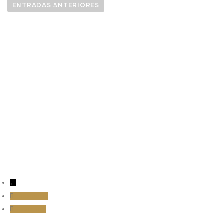
ENTRADAS ANTERIORES
info@aceitesayozar.com
(+34) 953 460 029
←
Facebook
Instagram