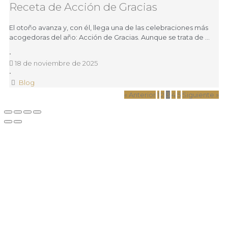
Receta de Acción de Gracias
El otoño avanza y, con él, llega una de las celebraciones más
acogedoras del año: Acción de Gracias. Aunque se trata de …
•
18 de noviembre de 2025
•
Blog
« Anterior
1
2
3
4
5
Siguiente »
info@aceitesayozar.com